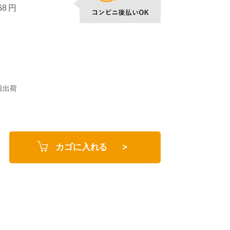
8 円
日出荷
カゴに入れる >