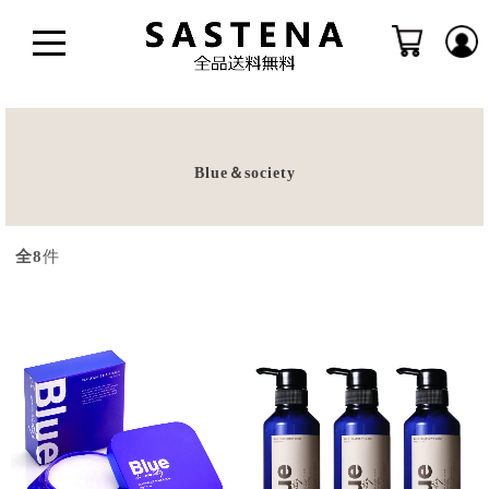
Blue＆society
全8
件