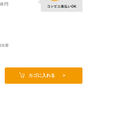
8 円
日出荷
カゴに入れる >