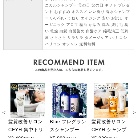
ニカルシャンプー 母の日 父の日 ギフト プレゼ
ント おすすめ オススメ いい香り 香水シャンプ
ー いい匂い うねり エイジング 安い お試し オ
ーガニック アロマ 精油 かゆみ 痒み 抜け毛 臭
い 乾燥 白髪 白髪染め 白髪ケア 縮毛矯正 低刺
激 さらさら サラサラ ダメージケア ハリ コシ
ハリコシ オシャレ 送料無料
ン
髪質改善サロン
Blue フレグラン
髪質改善サロン
イ
CFYH 集中トリ
スシャンプー
CFYH シャンプ
C
プ
ートメント 200g
325ml&トリート
ー 500ml&集中ト