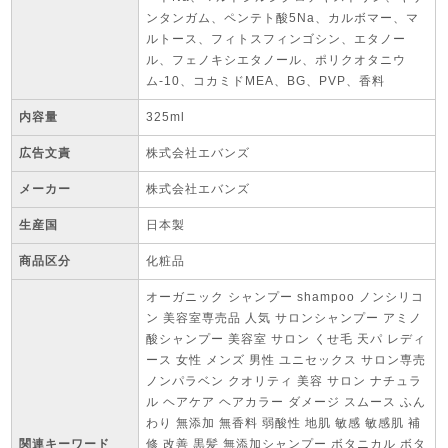
ンタンガム、ペンテト酸5Na、カルボマー、マ
ルトース、フィトスフィンゴシン、エタノー
ル、フェノキシエタノール、ポリクオタニウ
ム-10、コカミドMEA、BG、PVP、香料
内容量
325ml
広告文責
株式会社エバンズ
メーカー
株式会社エバンズ
生産国
日本製
商品区分
化粧品
オーガニック シャンプー shampoo ノンシリコ
ン 美容室専売品 人気 サロンシャンプー アミノ
酸シャンプー 美容室 サロン くせ毛 天パ レディ
ース 女性 メンズ 男性 ユニセックス サロン専売
ノンパラベン クオリティ 美容 サロン ナチュラ
ル ヘアケア ヘアカラー ダメージ スムース ふん
わり 無添加 無香料 弱酸性 地肌 敏感 敏感肌 補
関連キーワード
修 改善 黒髪 無添加シャンプー ボタニカル ボタ