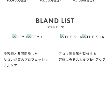
¥3,480
¥5,980
¥5,980
¥
(税込)
(税込)
(税込)
メント 330g
リートメント
1
200g
美容師と共同開発した
アロマ調香師が監修する
サロン品質のプロフェッショ
芳醇に香るスカルプ&ヘアケア
ナルケア