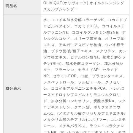
OLIVIQUE(オリヴィーク) オイルクレンジング
商品名
スカルプシャンプー
水、ココイル加水分解コラーゲンK、コカミドプ
ロピルベタイン、コカミドDEA、ココイルメチ
ルアラニンNa、ココイルグルタミン酸2Na、デ
シルグルコシド、オリーブ果実油、オリーブ葉
エキス、アルガニアスピノサ核油、ツバキ種子
油、ブドウ葉/皮/種子エキス、スクワラン、カン
ゾウ根エキス、ヒアルロン酸Na、加水分解ケラ
チン(羊毛)、加水分解コラーゲン、加水分解シ
ルク、フラーレン、セラミドAP、セラミド
NP、セラミドEOP、白金、プラセンタエキス、
レスベラトロール、ソルビトール、グリセリ
成分表示
ン、ココイルアルギニンエチルPCA、トレハロ
ースヒドロキシプロピルトリモニウムクロリ
ド、加水分解コンキオリン、炭酸水素Na、シク
ロデキストリン、クエン酸、ポリクオタニウ
ム-51、(メタクリル酸グリセリルアミドエチル/
メタクリル酸ステアリル)コポリマー、コレステ
ロール、メチルパラベン、ラウロイルラクチレ
ートNa、マルトシルシクロデキストリン、キサ