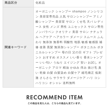
商品区分
化粧品
オーガニック シャンプー shampoo ノンシリコ
ン 美容室専売品 人気 サロンシャンプー アミノ
酸シャンプー 美容室 サロン くせ毛 天パ レディ
ース 女性 メンズ 男性 ユニセックス サロン専売
ノンパラベン クオリティ 美容 サロン ナチュラ
ル ヘアケア ヘアカラー ダメージ スムース ふん
わり 無添加 無香料 弱酸性 地肌 敏感 敏感肌 補
関連キーワード
修 改善 黒髪 無添加シャンプー ボタニカル ボタ
ニカルシャンプー 母の日 父の日 ギフト プレゼ
ント おすすめ オススメ いい香り 香水シャンプ
ー いい匂い うねり エイジング 安い お試し オ
ーガニック アロマ 精油 かゆみ 痒み 抜け毛 臭
い 乾燥 白髪 白髪染め 白髪ケア 縮毛矯正 低刺
激 さらさら サラサラ ダメージケア ハリ コシ
ハリコシ オシャレ 送料無料