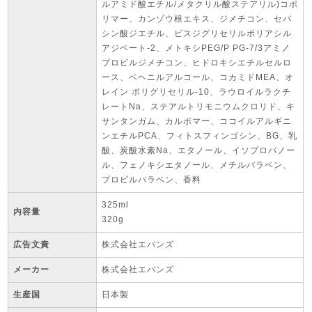
ルアミド酸エチル/メタクリル酸ステアリル)コポ
リマー、カンゾウ根エキス、ジメチコン、セバ
シン酸ジエチル、ビスジグリセリルポリアシル
アジベート-2、メトキシPEG/P PG-7/3アミノ
プロビルジメチコン、ヒドロキシエチルセルロ
ース、ベヘニルアルコール、コカミドMEA、オ
レイン ポリグリセリル-10、ラウロイルラクチ
レートNa、ステアルトリモニウムクロリド、キ
サンタンガム、カルボマー、ココイルアルギニ
ンエチルPCA、フィトスフィンゴシン、BG、乳
酸、炭酸水素Na、エタノール、イソプロバノー
ル、フェノキシエタノール、メチルバラベン、
プロビルバラベン、香料
325ml
内容量
320g
広告文責
株式会社エバンズ
メーカー
株式会社エバンズ
生産国
日本製