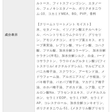
ルトース、フィトスフィンゴシン、エタノー
ル、フェノキシエタノール、ポリクオタニウ
ム-10、コカミドMEA、BG、PVP、香料
【クリームトリートメント モイスト】
水、セタノール、イソノナン酸エチルヘキシ
成分表示
ル、ベヘントリモニウムクロリド、グリセリ
ン、アモジメチコン、オリープ葉エキス、オリ
ープ果実油、レブリン酸、マレイン酸、コハク
酸、フマル酸、加水分解コラーゲン、 加水分解
ケラチン(半毛)、加水分解シルク、白金、rード
コサラクトン、ラウロイルグルタミン酸ジ(フィ
トステリル/ オクチルドデシル)、サルビアヒス
パニカ種子油、スクワラン、アーモンド油、メ
ドウフォーム油、アルガニアスピ ノサ核油、ツ
バキ種子油、バオバブ種子油、マカデミア種子
油、ホホバ種子油、アボカド油、シア脂、ヒア
ルロン酸Na、プラセンタエキス、ジメチルスル
ホン、セラミドEOP、セラミドNP、セラミド
AP、コレステロール、加水分解コンキオリン、
ポリクオタニウム-51、(メタクリル酸グリセリ