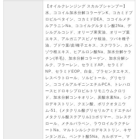
【オイルクレンジング スカルプシャンプー】
水、ココイル加水分解コラーゲンK、コカミドプ
ロピルベタイン、コカミドDEA、ココイルメチ
ルアラニンNa、ココイルグルタミン酸2Na、デ
シルグルコシド、オリーブ果実油、オリーブ葉
エキス、アルガニアスピノサ核油、ツバキ種子
油、ブドウ葉/皮/種子エキス、スクワラン、カン
ゾウ根エキス、ヒアルロン酸Na、加水分解ケラ
チン(羊毛)、加水分解コラーゲン、加水分解シ
ルク、フラーレン、セラミドAP、セラミド
NP、セラミドEOP、白金、プラセンタエキス、
レスベラトロール、ソルビトール、グリセリ
ン、ココイルアルギニンエチルPCA、トレハロ
ースヒドロキシプロピルトリモニウムクロリ
ド、加水分解コンキオリン、炭酸水素Na、シク
ロデキストリン、クエン酸、ポリクオタニウ
ム-51、(メタクリル酸グリセリルアミドエチル/
メタクリル酸ステアリル)コポリマー、コレステ
ロール、メチルパラベン、ラウロイルラクチレ
ートNa、マルトシルシクロデキストリン、キサ
ンタンガム、ペンテト酸5Na、カルボマー、マ