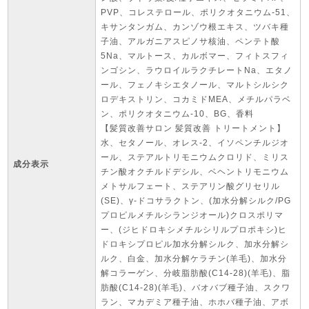
PVP、コレステロール、ポリクオタニウム-51、
キサンタンガム、カンゾウ根エキス、ツバキ種
子油、アルガニアスピノサ核油、ペンテト酸
5Na、マルトース、カルボマー、フィトスフィ
ンゴシン、ラウロイルラクチレートNa、エタノ
ール、フェノキシエタノール、マルトシルシク
ロデキストリン、コカミドMEA、メチルパラベ
ン、ポリクオタニウム-10、BG、香料
【髪質改善サロン 髪質改善 トリートメント】
水、セタノール、オレス-2、イソペンチルジオ
ール、ステアルトリモニウムクロリド、ミリス
成分表示
チン酸オクチルドデシル、ベヘントリモニウム
メトサルフェート、ステアリン酸グリセリル
(SE)、γ-ドコサラクトン、(加水分解シルク/PG
プロピルメチルシランジオール)クロスポリマ
ー、(ジヒドロキシメチルシリルプロポキシ)ヒ
ドロキシプロピル加水分解シルク、加水分解シ
ルク、白金、加水分解ケラチン(羊毛)、加水分
解コラーゲン、分岐脂肪酸(C14-28)(羊毛)、脂
肪酸(C14-28)(羊毛)、バオバブ種子油、スクワ
ラン、マカデミア種子油、ホホバ種子油、アボ