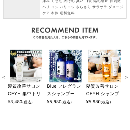
痒み くせ毛 抜け毛 臭い 白髪 縮毛矯正 低刺激
ハリ コシ ハリコシ さらさら サラサラ ダメージ
ケア 本体 送料無料
ン
髪質改善サロン
Blue フレグラン
髪質改善サロン
イ
CFYH 集中トリ
スシャンプー
CFYH シャンプ
C
プ
ートメント 200g
325ml&トリート
ー 500ml&集中ト
¥3,480
¥5,980
¥5,980
¥
(税込)
(税込)
(税込)
メント 330g
リートメント
1
200g