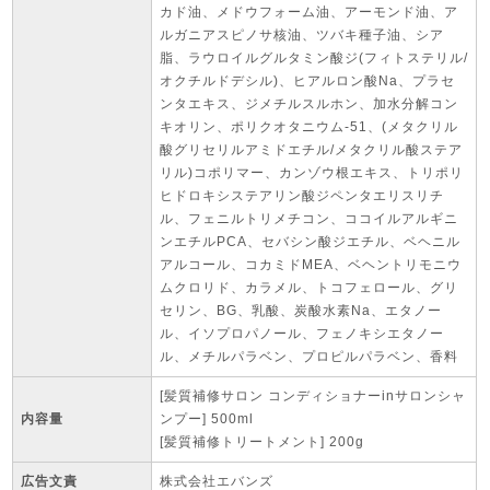
カド油、メドウフォーム油、アーモンド油、ア
ルガニアスピノサ核油、ツバキ種子油、シア
脂、ラウロイルグルタミン酸ジ(フィトステリル/
オクチルドデシル)、ヒアルロン酸Na、プラセ
ンタエキス、ジメチルスルホン、加水分解コン
キオリン、ポリクオタニウム-51、(メタクリル
酸グリセリルアミドエチル/メタクリル酸ステア
リル)コポリマー、カンゾウ根エキス、トリポリ
ヒドロキシステアリン酸ジペンタエリスリチ
ル、フェニルトリメチコン、ココイルアルギニ
ンエチルPCA、セバシン酸ジエチル、ベヘニル
アルコール、コカミドMEA、ベヘントリモニウ
ムクロリド、カラメル、トコフェロール、グリ
セリン、BG、乳酸、炭酸水素Na、エタノー
ル、イソプロパノール、フェノキシエタノー
ル、メチルパラベン、プロピルパラベン、香料
[髪質補修サロン コンディショナーinサロンシャ
内容量
ンプー] 500ml
[髪質補修トリートメント] 200g
広告文責
株式会社エバンズ