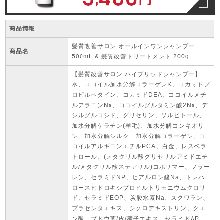
商品情報
髪質改善サロン オールインワンシャンプー
商品名
500mL & 髪質改善トリートメント 200g
【髪質改善サロン ハイブリッドシャンプー】
水、ココイル加水分解コラーゲンK、コカミドプ
ロピルベタイン、コカミドDEA、ココイルメチ
ルアラニンNa、ココイルグルタミン酸2Na、デ
シルグルコシド、グリセリン、ソルビトール、
加水分解ケラチン(羊毛)、加水分解コンキオリ
ン、加水分解シルク、加水分解コラーゲン、コ
コイルアルギニンエチルPCA、白金、レスベラ
トロール、(メタクリル酸グリセリルアミドエチ
ル/メタクリル酸ステアリル)コポリマー、フラー
レン、セラミドNP、ヒアルロン酸Na、トレハ
ロースヒドロキシプロピルトリモニウムクロリ
ド、セラミドEOP、炭酸水素Na、スクワラン、
プラセンタエキス、シクロデキストリン、クエ
ン酸、ブドウ葉/皮/種子エキス、セラミドAP、