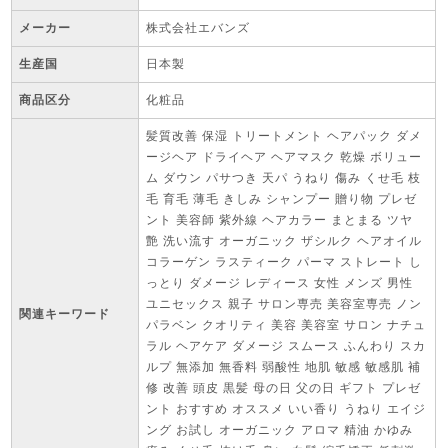
メーカー
株式会社エバンズ
生産国
日本製
商品区分
化粧品
髪質改善 保湿 トリートメント ヘアパック ダメ
ージヘア ドライヘア ヘアマスク 乾燥 ボリュー
ム ダウン パサつき 天パ うねり 傷み くせ毛 枝
毛 育毛 薄毛 きしみ シャンプー 贈り物 プレゼ
ント 美容師 紫外線 ヘアカラー まとまる ツヤ
艶 洗い流す オーガニック ザシルク ヘアオイル
コラーゲン ラスティーク パーマ ストレート し
っとり ダメージ レディース 女性 メンズ 男性
ユニセックス 親子 サロン専売 美容室専売 ノン
関連キーワード
パラベン クオリティ 美容 美容室 サロン ナチュ
ラル ヘアケア ダメージ スムース ふんわり スカ
ルプ 無添加 無香料 弱酸性 地肌 敏感 敏感肌 補
修 改善 頭皮 黒髪 母の日 父の日 ギフト プレゼ
ント おすすめ オススメ いい香り うねり エイジ
ング お試し オーガニック アロマ 精油 かゆみ